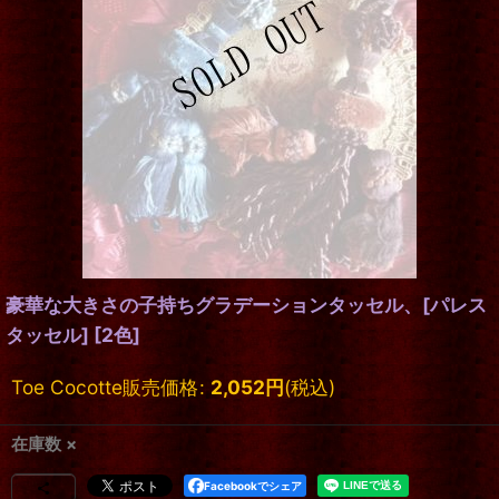
豪華な大きさの子持ちグラデーションタッセル、[パレス
タッセル]
[
2色
]
Toe Cocotte販売価格
:
2,052
円
(税込)
在庫数 ×
Facebookでシェア