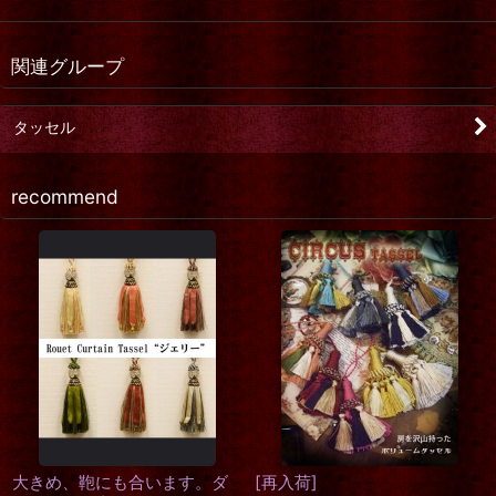
関連グループ
タッセル
recommend
もぎたて葡萄ストーングラデ
グラデーションチュールスカ
ーションアクセサリー
ート
[
2colors
]
1,512
円
～2,160
円
(税込)
2,052
円
(税込)