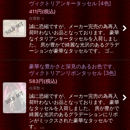
ヴィクトリアンキータッセル
[
4色
]
411
円
(税込)
在庫数 ×
誠に恐縮ですが、メーカー完売の為再入
荷叶わないお品となっております。 豪華
なイタリアンキータッセルを入荷しまし
た。 房が豊かで綺麗な光沢のあるグラデ
ーションが豪華なタッセルです。 ゴ…
豪華な豊かさと深見のあるお色です、
ヴィクトリアンリボンタッセル
[
3色
]
583
円
(税込)
在庫数 ×
誠に恐縮ですが、メーカー完売の為再入
荷叶わないお品となっております。 豪華
なタッセルを入荷しました。 房が豊かで
綺麗な光沢のあるグラデーションにリボ
ンがミックスされた豪華なタッセルで
す。 …