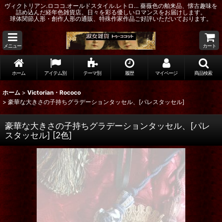
ヴィクトリアン.ロココ.オールドスタイル.レトロ… 薔薇色の舶来品、懐古趣味を
詰め込んだ経年色雑貨店。日々を彩る優しいロマンスをお届けします。
球体関節人形・創作人形の通販、特殊作家作品ご好評いただいております。
メニュー
カート
ホーム
アイテム別
テーマ別
履歴
マイページ
商品検索
ホーム
>
Victorian・Rococo
>
豪華な大きさの子持ちグラデーションタッセル、[パレスタッセル]
豪華な大きさの子持ちグラデーションタッセル、[パレ
スタッセル]
[
2色
]