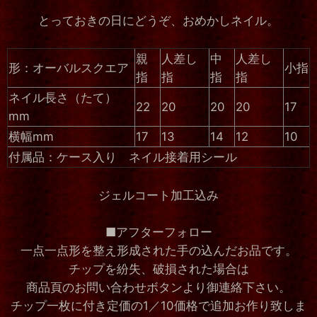
とっておきの日にどうぞ、おめかしネイル。
親
人差し
中
人差し
形：オーバルスクエア
小指
指
指
指
指
ネイル長さ（たて）
22
20
20
20
17
mm
横幅mm
17
13
14
12
10
付属品：ケース入り ネイル接着用シール
ジェルコート加工込み
■アフターフォロー
一点一点形を整え形成された手の込んだお品です。
チップを紛失、破損された場合は
商品頁のお問い合わせボタンより御連絡下さい。
チップ一枚に付き定価の1／10価格で追加お作り致しま