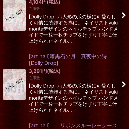
4,104
円
(税込)
在庫数 ×
[Dolly Drop] お人形の爪の様に可愛らし
く可憐に装飾する為に。 ネイリストyuki
moritaデザインのネイルチップ ハンドメ
イドで一枚一枚チップをけずり丁寧に仕
上げられたネイル…
[art nail]暗黒石の月 真夜中の詩
[
Dolly Drop
]
3,291
円
(税込)
在庫数 ×
[Dolly Drop] お人形の爪の様に可愛らし
く可憐に装飾する為に。 ネイリストyuki
moritaデザインのネイルチップ ハンドメ
イドで一枚一枚チップをけずり丁寧に仕
上げられたネイル…
[art nail] リボンスルーレーシース