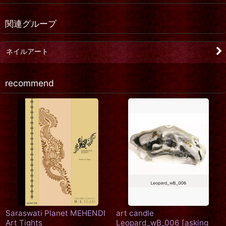
関連グループ
ネイルアート
recommend
[SALE]
art candle Skull candle.ス
art candle
カルキャンドル [WG003]
Pig_b_001_smon
[
asking for
[
asking for the moon.
]
the moon.
]
12,000
円
(税込)