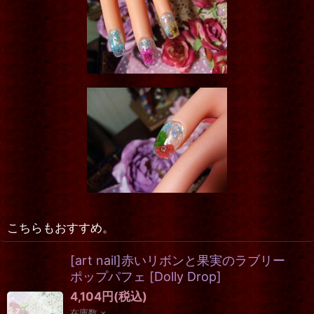
こちらもおすすめ。
[art nail]赤いリボンと果実のラブリー
ポップパフェ
[
Dolly Drop
]
4,104
円
(税込)
在庫数 ×