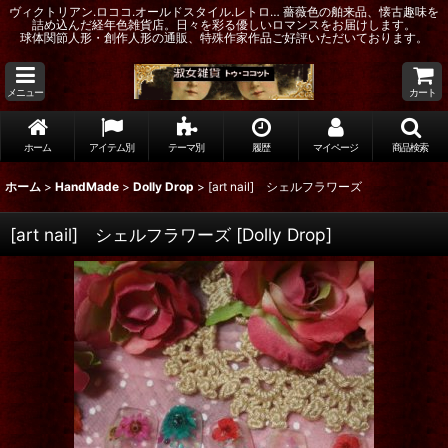
ヴィクトリアン.ロココ.オールドスタイル.レトロ… 薔薇色の舶来品、懐古趣味を
詰め込んだ経年色雑貨店。日々を彩る優しいロマンスをお届けします。
球体関節人形・創作人形の通販、特殊作家作品ご好評いただいております。
メニュー
カート
ホーム
アイテム別
テーマ別
履歴
マイページ
商品検索
ホーム
>
HandMade
>
Dolly Drop
>
[art nail] シェルフラワーズ
[art nail] シェルフラワーズ
[
Dolly Drop
]