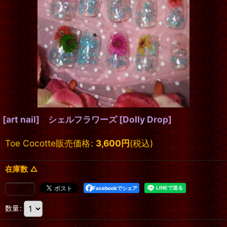
[art nail] シェルフラワーズ
[
Dolly Drop
]
Toe Cocotte販売価格
:
3,600
円
(税込)
在庫数 △
Facebookでシェア
数量
: