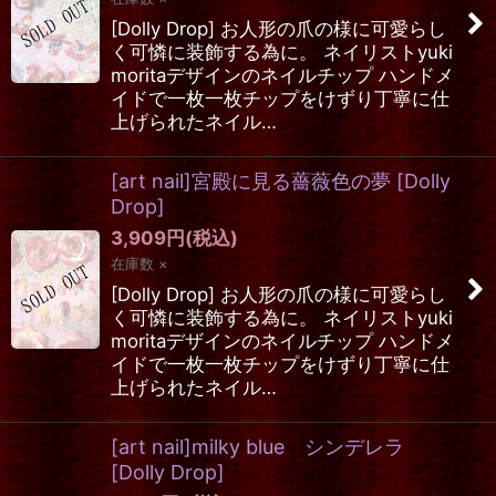
[Dolly Drop] お人形の爪の様に可愛らし
く可憐に装飾する為に。 ネイリストyuki
moritaデザインのネイルチップ ハンドメ
イドで一枚一枚チップをけずり丁寧に仕
上げられたネイル…
[art nail]宮殿に見る薔薇色の夢
[
Dolly
Drop
]
3,909
円
(税込)
在庫数 ×
[Dolly Drop] お人形の爪の様に可愛らし
く可憐に装飾する為に。 ネイリストyuki
moritaデザインのネイルチップ ハンドメ
イドで一枚一枚チップをけずり丁寧に仕
上げられたネイル…
[art nail]milky blue シンデレラ
[
Dolly Drop
]