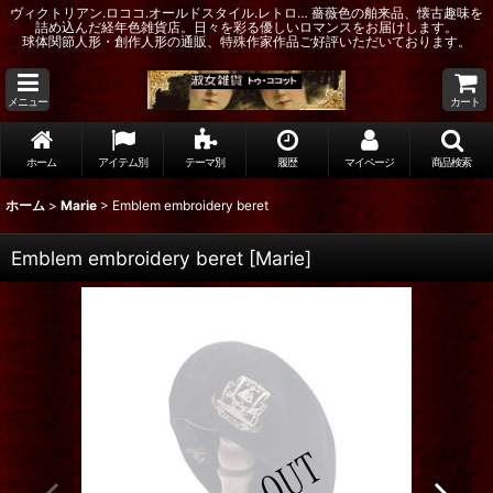
ヴィクトリアン.ロココ.オールドスタイル.レトロ… 薔薇色の舶来品、懐古趣味を
詰め込んだ経年色雑貨店。日々を彩る優しいロマンスをお届けします。
球体関節人形・創作人形の通販、特殊作家作品ご好評いただいております。
メニュー
カート
ホーム
アイテム別
テーマ別
履歴
マイページ
商品検索
ホーム
>
Marie
>
Emblem embroidery beret
Emblem embroidery beret
[
Marie
]