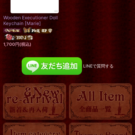
Wooden Executioner Doll
Keychain
[
Marie
]
1,700
円
(税込)
LINEで質問する