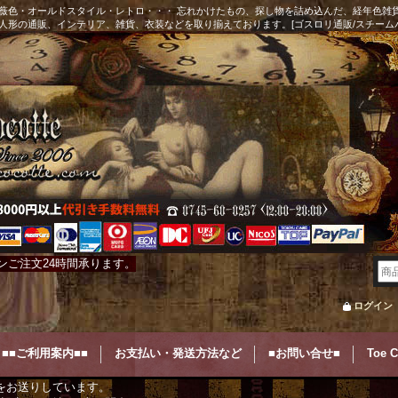
薇色・オールドスタイル・レトロ・・・ 忘れかけたもの、探し物を詰め込んだ、経年色雑
人形の通販、インテリア、雑貨、衣装などを取り揃えております。[ゴスロリ通販/スチーム
ンご注文24時間承ります。
ログイン
■■ご利用案内■■
お支払い・発送方法など
■お問い合せ■
Toe 
をお送りしています。