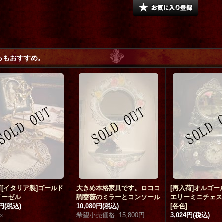
らもおすすめ。
[イタリア製]ゴールド
大きめ本格家具です。ロココ
[再入荷]オルゴ
イーゼル
調薔薇のミラーとコンソール
エリーミニチェス
0円
(税込)
10,080円
(税込)
[
各色
]
希望小売価格
:
15,800円
3,024円
(税込)
×