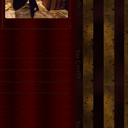
Blood B.
]
「黒鳥と黒曜石」レターセッ
No.37：月下美人標本
[
月
ト
[
武田錦
]
人屋さん
]
13,000円
(税込)
750円
(税込)