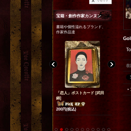
リセット
宝箱・創作作家カンヌン
書籍や個性溢れるブランド、
作家作品達
Gol
T
在
「恋人」ポストカード
[
武田
art candle Leopard_wB_006
ラスト黒
錦
]
[
asking for the moon.
]
「ダチュ
12,000円
(税込)
ーセット
750円
(税
200円
(税込)