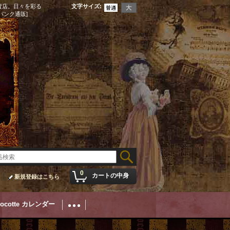
貨店。日々を彩る
文字サイズ
:
パンク通販]
0
カートの中身
新規登録はこちら
Cocotte カレンダー