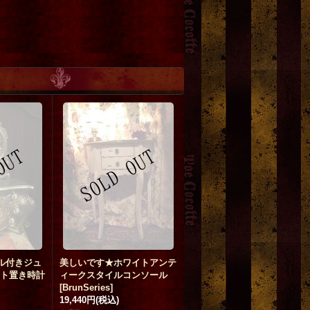
ール付きジュ
美しいです★ホワイトアンテ
ト置き時計
ィークスタイルコンソール
[
BrunSeries
]
19,440円
(税込)