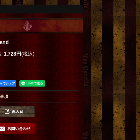
tand
格
:
1,728円
(税込)
ookでシェア
事項