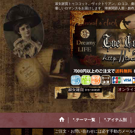
淑女雑貨トゥココット。ヴィクトリアン、ロココ、薔
優しいロマンスをお届けします。球体関節人形・創作
オンライ
*.テーマ一覧
*.アイテム別
ご注文・お問い合わせには必ず手動のメール