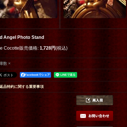
d Angel Photo Stand
oe Cocotte販売価格
:
1,728円
(税込)
庫数 ×
Facebookでシェア
返品特約に関する重要事項
封筒版
friend or foe…
[
Blood B.
]
the white room
[
ラ」モノトーンレタ
23,000円
(税込)
19,000円
(税込)
[
武田錦
]
込)