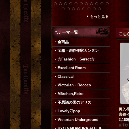
もっと見る
*.テーマ一覧
こち
全商品
宝箱・創作作家カンヌン
☆Fashion Serect☆
Excellent Room
Classical
Victorian・Rococo
Mārchen,Retro
不思議の国のアリス
再入荷
Lovely♡pop
真鍮
Victorian Underground
2,16
在庫数 
KYO NAKAMURA ATELIE