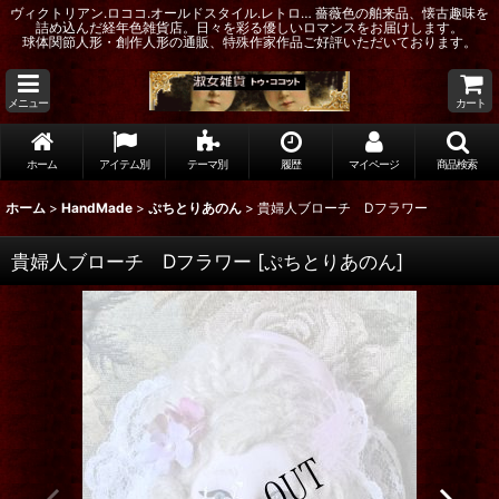
ヴィクトリアン.ロココ.オールドスタイル.レトロ… 薔薇色の舶来品、懐古趣味を
詰め込んだ経年色雑貨店。日々を彩る優しいロマンスをお届けします。
球体関節人形・創作人形の通販、特殊作家作品ご好評いただいております。
メニュー
カート
ホーム
アイテム別
テーマ別
履歴
マイページ
商品検索
ホーム
>
HandMade
>
ぷちとりあのん
>
貴婦人ブローチ Dフラワー
貴婦人ブローチ Dフラワー
[
ぷちとりあのん
]