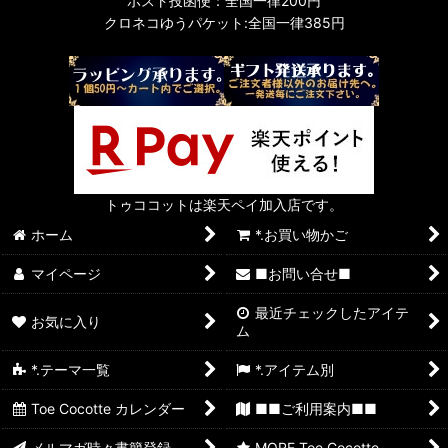
ポスト投函便：全国一律200円
クロネコゆうパケット:全国一律385円
トゥココットは楽天ペイ加入店です。
ホーム
*.お買い物かご
マイページ
■お問い合せ■
最近チェックしたアイテ
お気に入り
ム
*.テーマ一覧
*.アイテム別
Toe Cocotte カレンダー
■■ご利用案内■■
メルマガ時々書簡登録
MORE Toe Cocotte