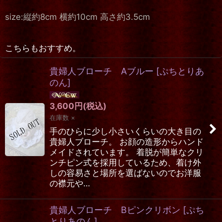
size:縦約8cm 横約10cm 高さ約3.5cm
こちらもおすすめ。
貴婦人ブローチ Aブルー
[
ぷちとりあ
のん
]
3,600
円
(税込)
在庫数 ×
手のひらに少し小さいくらいの大き目の
貴婦人ブローチ。 お顔の造形からハンド
メイドされています。 着脱が簡単なクリ
ンチピン式を採用しているため、着け外
しの容易さと場所を選ばないのでお洋服
の襟元や…
貴婦人ブローチ Bピンクリボン
[
ぷち
とりあのん
]