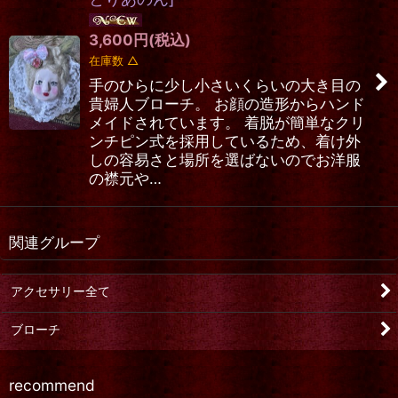
3,600
円
(税込)
在庫数 △
手のひらに少し小さいくらいの大き目の
貴婦人ブローチ。 お顔の造形からハンド
メイドされています。 着脱が簡単なクリ
ンチピン式を採用しているため、着け外
しの容易さと場所を選ばないのでお洋服
の襟元や…
関連グループ
アクセサリー全て
ブローチ
recommend