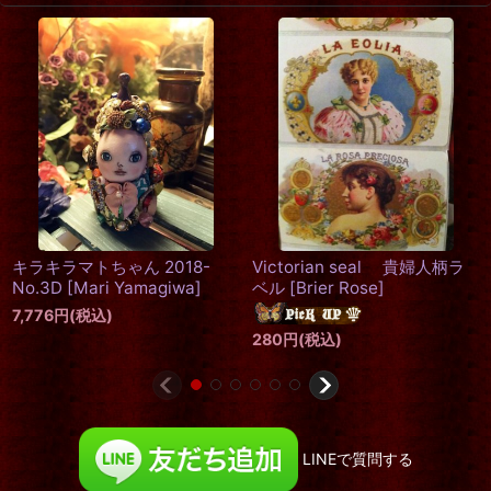
キラキラマトちゃん 2018-
Victorian seal 貴婦人柄ラ
No.3D
[
Mari Yamagiwa
]
ベル
[
Brier Rose
]
7,776
円
(税込)
280
円
(税込)
LINEで質問する