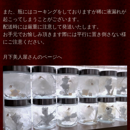
また、瓶にはコーキングをしておりますが稀に液漏れが
起こってしまうことがございます。
配送時には厳重に注意して発送いたします。
お手元でお愉しみ頂きます際には平行に置き倒さない様
にご注意ください。
月下美人屋さんのページへ