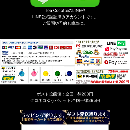
Toe CocotteのLINE@
LINE公式認証済みアカウントです。
ご質問や予約も簡単に。
ポスト投函便：全国一律200円
クロネコゆうパケット:全国一律385円