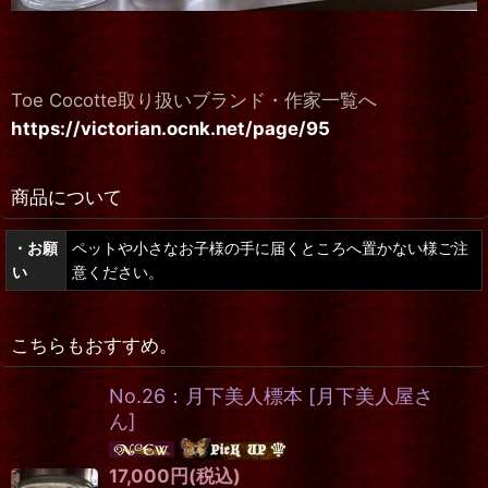
Toe Cocotte取り扱いブランド・作家一覧へ
https://victorian.ocnk.net/page/95
商品について
・お願
ペットや小さなお子様の手に届くところへ置かない様ご注
い
意ください。
こちらもおすすめ。
No.26：月下美人標本
[
月下美人屋さ
ん
]
17,000
円
(税込)