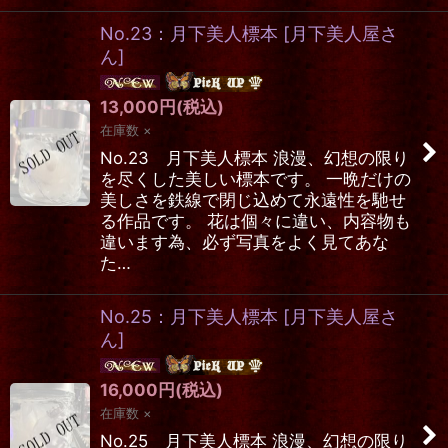
No.23：月下美人標本
[
月下美人屋さ
ん
]
13,000
円
(税込)
在庫数 ×
No.23 月下美人標本 浪漫、幻想の限り
を尽くした美しい標本です。 一晩だけの
美しさを鉄線で閉じ込めて永遠性を馳せ
る作品です。 花は個々に違い、内容物も
違います為、必ず写真をよく見てあな
た…
No.25：月下美人標本
[
月下美人屋さ
ん
]
16,000
円
(税込)
在庫数 ×
No.25 月下美人標本 浪漫、幻想の限り