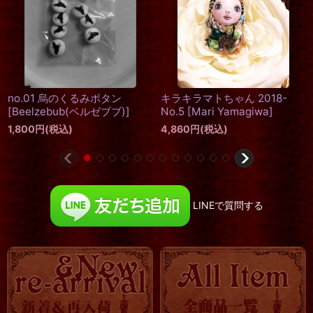
No.36：月下美人標本
[
月下美
No.34：月下美人標本
[
月下美
人屋さん
]
人屋さん
]
13,000
円
(税込)
16,000
円
(税込)
LINEで質問する