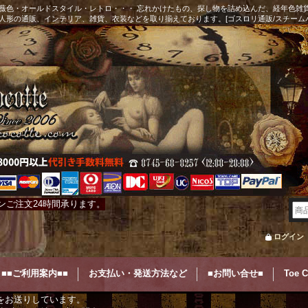
薇色・オールドスタイル・レトロ・・・ 忘れかけたもの、探し物を詰め込んだ、経年色雑
人形の通販、インテリア、雑貨、衣装などを取り揃えております。[ゴスロリ通販/スチーム
ンご注文24時間承ります。
ログイン
■■ご利用案内■■
お支払い・発送方法など
■お問い合せ■
Toe 
をお送りしています。