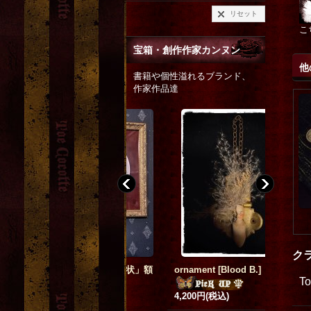
リセット
こ
宝箱・創作作家カンヌン
他
書籍や個性溢れるブランド、
作家作品達
ク
「シャルロットの招待状」額
ornament
[
Blood B.
]
キュート
T
装原画
[
y.nyanmo
]
ト A4
[
y.nyan
4,200円
(税込)
3,000円
(税込)
800円
(税