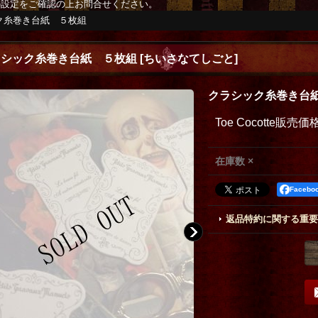
の設定をご確認の上お問合せください。
ク糸巻き台紙 ５枚組
ラシック糸巻き台紙 ５枚組
[
ちいさなてしごと
]
クラシック糸巻き台
Toe Cocotte販売価
在庫数 ×
Faceb
返品特約に関する重要