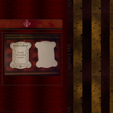
装原画
[
近藤
近藤宗臣作品集 HORROR F
トーキングヘッズ叢書TH N
EAST ホラー・フィースト
7「夢魔〜闇の世界からの
[
近藤宗臣
]
声」
1,500円
(税込)