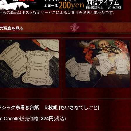
ちらの商品はポスト投函サービスによる１６４円発送可能商品です。
の写真を見る
ラシック糸巻き台紙 ５枚組
[
ちいさなてしごと
]
なキャットイラス
モルちゃんアクリルキーホル
「永遠の3時」額
oe Cocotte販売価格
:
324円
(税込)
クリアファイル 3種
ダー
[
中村 鱗×Toe Cocotte
]
宗臣
]
mo
]
込)
1,000円
(税込)
80,000円
(税込)