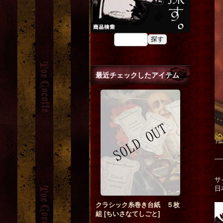
最近チェックしたアイテム
サ
日
クラシック糸巻き台紙 ５枚
組
[
ちいさなてしごと
]