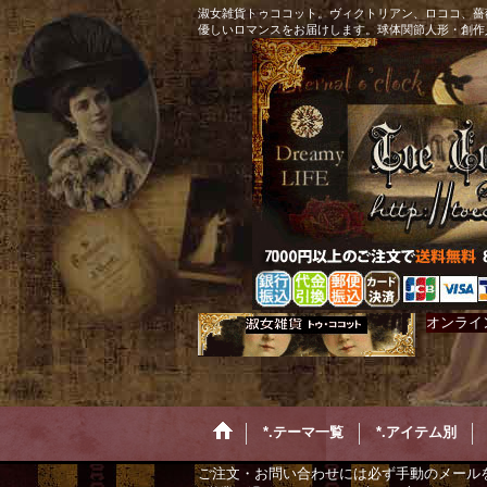
淑女雑貨トゥココット。ヴィクトリアン、ロココ、薔
優しいロマンスをお届けします。球体関節人形・創作
オンライ
*.テーマ一覧
*.アイテム別
ご注文・お問い合わせには必ず手動のメール