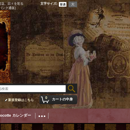
貨店。日々を彩る
文字サイズ
:
パンク通販]
0
カートの中身
新規登録はこちら
Cocotte カレンダー