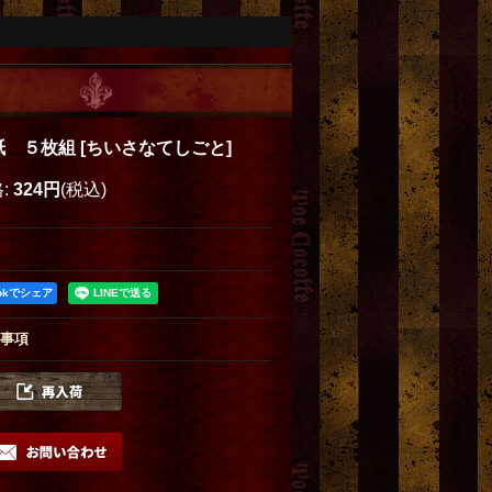
紙 ５枚組
[
ちいさなてしごと
]
格
:
324円
(税込)
ookでシェア
事項