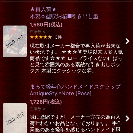
★再入荷★
木製本型収納箱■引き出し型
1,580
円
(税込)
在庫数 ×
3
件
現在取引メーカー都合で再入荷が出来な
い状況です。 ☆★☆初登場以来大変人気
商品です☆★☆ ロープライスなのにぱっ
と見て雰囲気のある素敵な引き出しボッ
クス 木製にクラシックな雰…
まるで経年色ハンドメイドスクラップ
AntiqueStyleNote
[
Rose
]
1,728
円
(税込)
在庫数 ×
誠に恐縮ですが、メーカー完売の為再入
荷叶わないお品となっております。 手作
業感のある経年を感じるハンドメイド風