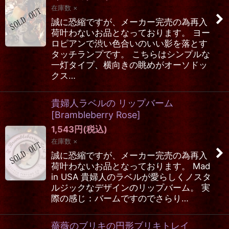
在庫数 ×
誠に恐縮ですが、メーカー完売の為再入
荷叶わないお品となっております。 ヨー
ロピアンで渋い色合いのいい影を落とす
タッチランプです。 こちらはシンプルな
一灯タイプ、横向きの眺めがオーソドッ
クス…
貴婦人ラベルの リップバーム
[
Brambleberry Rose
]
1,543
円
(税込)
在庫数 ×
誠に恐縮ですが、メーカー完売の為再入
荷叶わないお品となっております。 Mad
in USA 貴婦人のラベルが愛らしくノスタ
ルジックなデザインのリップバーム。 実
際の感じ：バームですのでさらり…
薔薇のブリキの円形ブリキトレイ