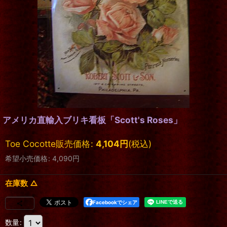
アメリカ直輸入ブリキ看板「Scott's Roses」
Toe Cocotte販売価格
:
4,104
円
(税込)
希望小売価格
:
4,090
円
在庫数 △
Facebookでシェア
数量
: