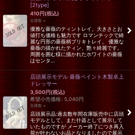
[
2type
]
410
円
(税込)
在庫数 ×
優雅な薔薇のティントレイ。大きさとお
値打ち価格も魅力です ロマンチックで綺
麗な円形の薔薇柄ブリキトレイ。 優雅な
薔薇の描かれたティン、艶々綺麗です。
周囲を囲む様に描かれたホワイトの薔薇
はセンタ…
店頭展示モデル 薔薇ペイント木製卓上
ドレッサー
3,500
円
(税込)
希望小売価格
:
5,040
円
在庫数 ×
店頭展示品:過去数年間在庫販売中に店頭
モデルとして、また什器として展示して
いたものですが メーカー終了につき再入
荷が叶わないお品となりましたので展示