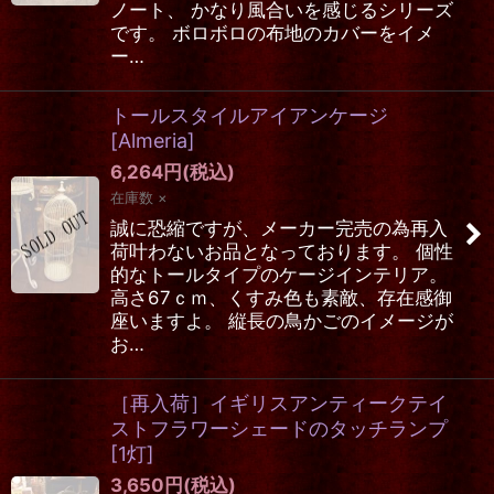
ノート、 かなり風合いを感じるシリーズ
です。 ボロボロの布地のカバーをイメ
ー…
トールスタイルアイアンケージ
[
Almeria
]
6,264
円
(税込)
在庫数 ×
誠に恐縮ですが、メーカー完売の為再入
荷叶わないお品となっております。 個性
的なトールタイプのケージインテリア。
高さ67ｃｍ、くすみ色も素敵、存在感御
座いますよ。 縦長の鳥かごのイメージが
お…
［再入荷］イギリスアンティークテイ
ストフラワーシェードのタッチランプ
[
1灯
]
3,650
円
(税込)