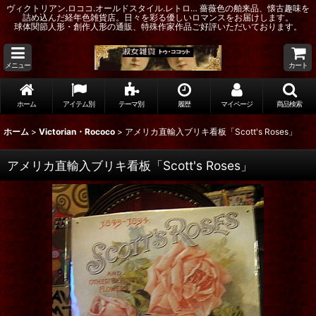
ヴィクトリアン.ロココ.オールドスタイル.レトロ… 薔薇色の舶来品、懐古趣味を
詰め込んだ経年色雑貨店。日々を彩る優しいロマンスをお届けします。
球体関節人形・創作人形の通販、特殊作家作品ご好評いただいております。
メニュー
カート
ホーム
アイテム別
テーマ別
履歴
マイページ
商品検索
ホーム
>
Victorian・Rococo
>
アメリカ直輸入ブリキ看板「Scott's Roses」
アメリカ直輸入ブリキ看板「Scott's Roses」