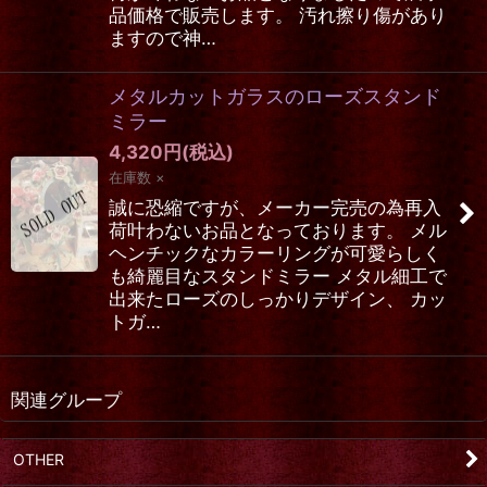
品価格で販売します。 汚れ擦り傷があり
ますので神…
メタルカットガラスのローズスタンド
ミラー
4,320
円
(税込)
在庫数 ×
誠に恐縮ですが、メーカー完売の為再入
荷叶わないお品となっております。 メル
ヘンチックなカラーリングが可愛らしく
も綺麗目なスタンドミラー メタル細工で
出来たローズのしっかりデザイン、 カッ
トガ…
関連グループ
OTHER