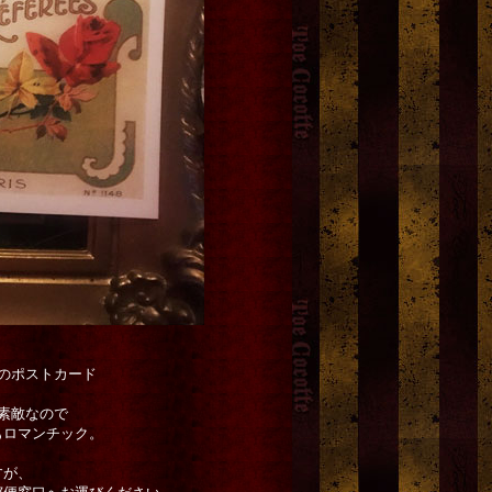
のポストカード
。
素敵なので
もロマンチック。
すが、