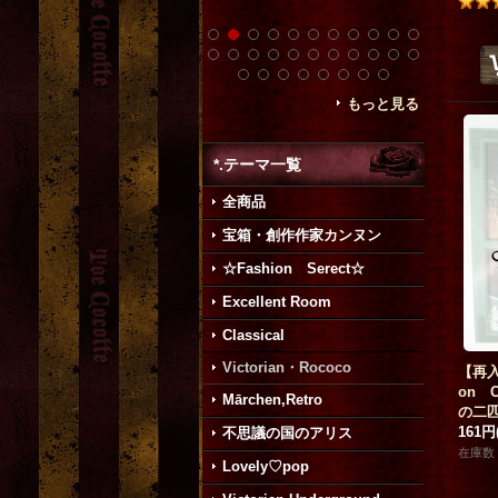
もっと見る
*.テーマ一覧
全商品
宝箱・創作作家カンヌン
☆Fashion Serect☆
Excellent Room
Classical
Victorian・Rococo
【再入荷
on Ca
Mārchen,Retro
の二
161円
不思議の国のアリス
在庫数 
Lovely♡pop