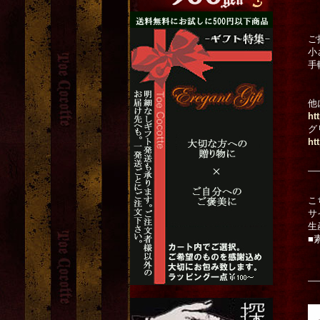
ご
小
手
他
ht
グ
ht
こ
サ
生
■