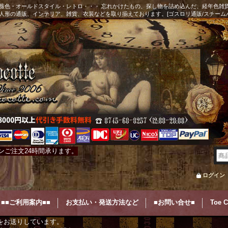
薇色・オールドスタイル・レトロ・・・ 忘れかけたもの、探し物を詰め込んだ、経年色雑
人形の通販、インテリア、雑貨、衣装などを取り揃えております。[ゴスロリ通販/スチーム
ンご注文24時間承ります。
ログイン
■■ご利用案内■■
お支払い・発送方法など
■お問い合せ■
Toe 
をお送りしています。