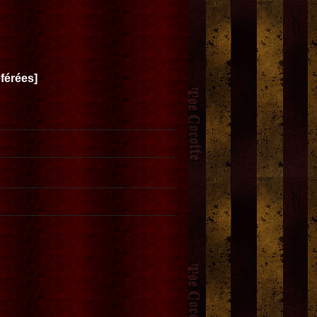
férées
]