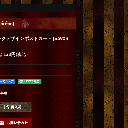
férées
]
ークデザインポストカード
[
Savon
格
:
132円
(税込)
ookでシェア
事項