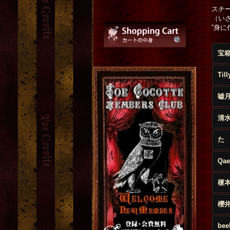
スチー
（いさ
”身
Til
嘘
清水真
た
Qae
榎
櫻
bee