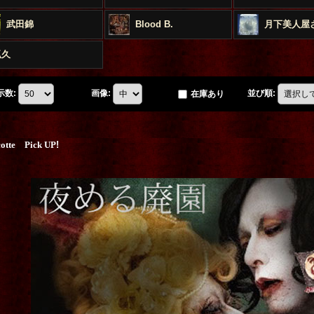
武田錦
Blood B.
月下美人屋
狐久
示数
:
画像
:
並び順
:
在庫あり
cotte Pick UP
!