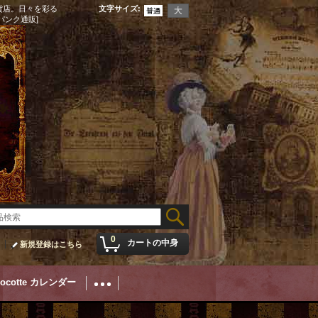
貨店。日々を彩る
文字サイズ
:
パンク通販]
0
カートの中身
新規登録はこちら
Cocotte カレンダー