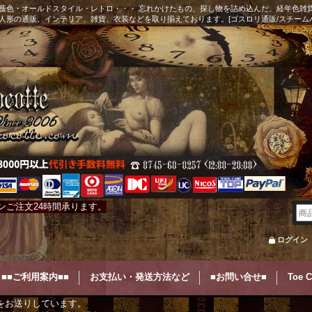
薇色・オールドスタイル・レトロ・・・ 忘れかけたもの、探し物を詰め込んだ、経年色雑
人形の通販、インテリア、雑貨、衣装などを取り揃えております。[ゴスロリ通販/スチーム
ンご注文24時間承ります。
ログイン
■■ご利用案内■■
お支払い・発送方法など
■お問い合せ■
Toe 
をお送りしています。