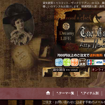
淑女雑貨トゥココット。ヴィクトリアン、ロココ、薔
優しいロマンスをお届けします。球体関節人形・創作
オンライ
*.テーマ一覧
*.アイテム別
ご注文・お問い合わせには必ず手動のメール