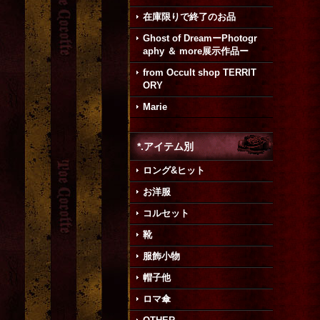
在庫限りで終了のお品
Ghost of DreamーPhotogr
aphy ＆ more展示作品ー
from Occult shop TERRIT
ORY
Marie
*.アイテム別
ロング&ヒット
お洋服
コルセット
靴
服飾小物
帽子他
ロマ傘