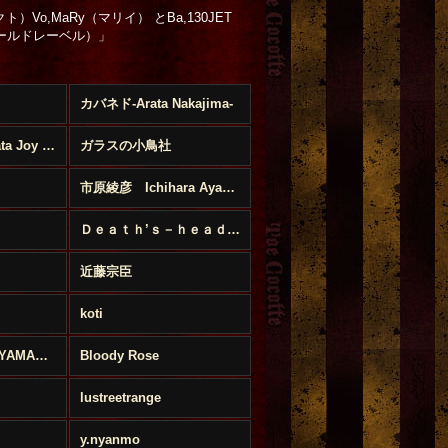
）Vo,MaRy（マリイ） とBa,130JET
ズゴールドレーベル）」
カバネド-Arata Nakajima-
[PAPAYA!] Anahata Joy Katkin
ガラスの小鳥社
市原綾彦 Ichihara Ayahiko
Ｄｅａｔｈ’ｓ－ｈｅａｄ Ｈａｗｋｍｏｔｈ
近藤宗臣
koti
山際マリ MARI YAMAGIWA
Bloody Rose
lustreetrange
y.nyanmo