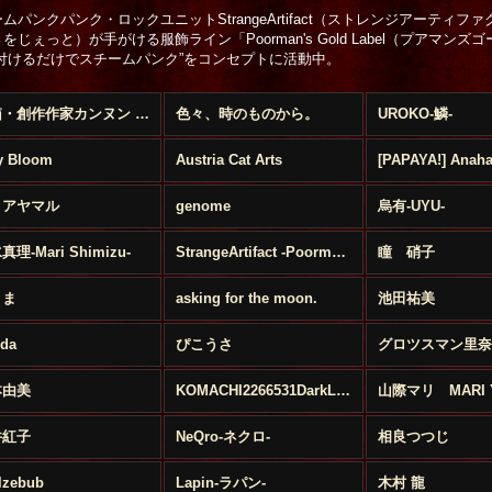
ムパンクパンク・ロックユニットStrangeArtifact（ストレンジアーティファクト
をじぇっと）が手がける服飾ライン「Poorman's Gold Label（プアマン
に付けるだけでスチームパンク”をコンセプトに活動中。
宝箱・創作作家カンヌン (全商品)
色々、時のものから。
UROKO-鱗-
ly Bloom
Austria Cat Arts
月アヤマル
genome
烏有-UYU-
理-Mari Shimizu-
StrangeArtifact -Poorman's Gold Label-
瞳 硝子
 ま
asking for the moon.
池田祐美
da
ぴこうさ
グロツスマン里奈
本由美
KOMACHI2266531DarkLolita
井紅子
NeQro-ネクロ-
相良つつじ
lzebub
Lapin-ラパン-
木村 龍