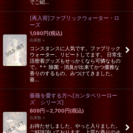
でご紹…
[再入荷]ファブリックウォーター・ロ
ーズ
1,080
円
(税込)
在庫数 ×
コンスタンスに人気です。ファブリック
ウォーター、リピートしてます。 日常生
活密着グッズもせっかくなら可憐なもの
で。*＊ 除菌・消臭が出来てかつ優雅な
香りのするもの、みつけてきました。
薔…
薔薇を愛する方へ[カンタベリーロー
ズ シリーズ]
809
円
～2,700
円
(税込)
在庫数 ×
お待たせしました、やっと入りました。
ご好評頂いております、上質な香りのそ