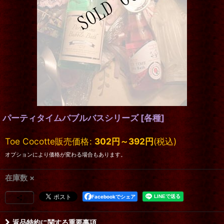
パーティタイムバブルバスシリーズ
[
各種
]
Toe Cocotte販売価格
:
302
円
～392
円
(税込)
オプションにより価格が変わる場合もあります。
在庫数 ×
Facebookでシェア
返品特約に関する重要事項