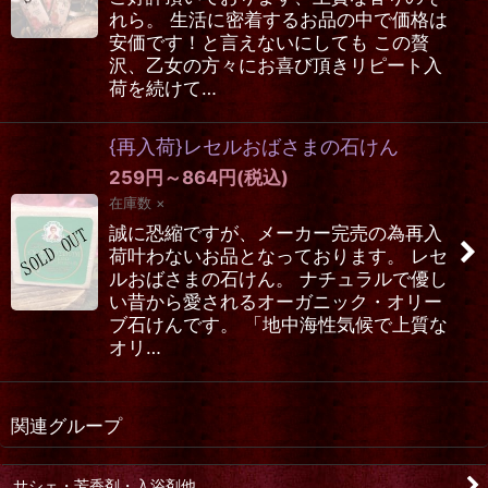
れら。 生活に密着するお品の中で価格は
安価です！と言えないにしても この贅
沢、乙女の方々にお喜び頂きリピート入
荷を続けて…
{再入荷}レセルおばさまの石けん
259
円
～864
円
(税込)
在庫数 ×
誠に恐縮ですが、メーカー完売の為再入
荷叶わないお品となっております。 レセ
ルおばさまの石けん。 ナチュラルで優し
い昔から愛されるオーガニック・オリー
ブ石けんです。 「地中海性気候で上質な
オリ…
関連グループ
サシェ・芳香剤・入浴剤他