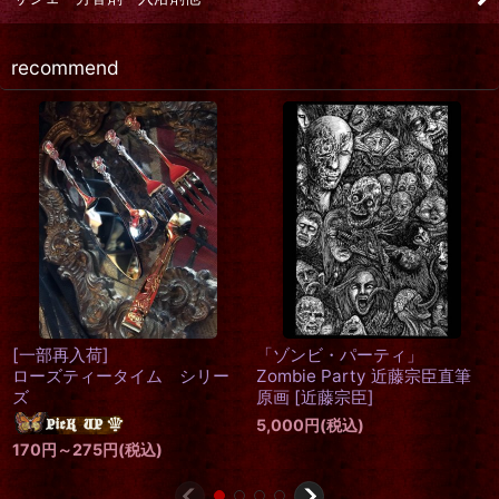
recommend
「妖魚」カップ＆ソーサー
[
武
アル
田錦
]
[
CO
4,9
ゾンビ・パーティ」
11,000
円
(税込)
mbie Party 近藤宗臣直筆
画
[
近藤宗臣
]
000
円
(税込)