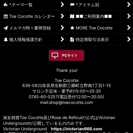
*.テーマ一覧
*.アイテム別
Toe Cocotte カレンダー
■■ご利用案内■■
メルマガ時々書簡登録
MORE Toe Cocotte
個人情報保護方針
特定商取引法表示
PCサイト
Thank you!
Toe Cocotte
636-0822奈良県生駒郡三郷町立野南1丁目1-15
サロン不定休・要予約15:00〜20:30
0745-60-0257(電話受付12:00〜20:00)
mail:shop@toecocotte.com
淑女雑貨Toe Cocotte及びRose de Reficulの公式はVictorian
Undergroundが公開しているもののみです。
Victorian Underground
https://victorian666.com