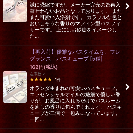
誠に恐縮ですが、メーカー完売の為再入
荷叶わないお品となっております。 また
また可愛い入浴剤です。 カラフルな色と
おいしそうな香りのマフィン型バスフィ
ザーです。 上にはお砂糖をイメージし
た…
【再入荷】優雅なバスタイムを。フレ
グランス バスキューブ
[
5種
]
162
円
(税込)
在庫数 ×
1
件
オランダ生まれの可愛いバスキューブ。
エッセンシャルオイルの繊細で優しい香
りが、お風呂に入れるだけでバスルーム
を癒しの香りに包んでくれます。 バスキ
ューブが二個で一包みになっています。
一回…