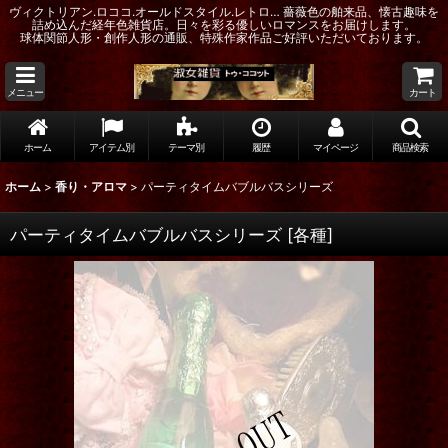
ヴィクトリアン.ロココ.オールドスタイル.レトロ… 薔薇色の舶来品、懐古趣味を
詰め込んだ経年色雑貨店。日々を彩る優しいロマンスをお届けします。
球体関節人形・創作人形の通販、特殊作家作品ご好評いただいております。
メニュー
カート
ホーム
アイテム別
テーマ別
履歴
マイページ
商品検索
ホーム
>
香り・アロマ
>
パーティタイムバブルバスシリーズ
パーティタイムバブルバスシリーズ
[
各種
]