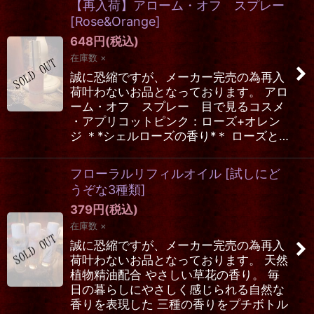
【再入荷】アローム・オフ スプレー
[
Rose&Orange
]
648
円
(税込)
在庫数 ×
誠に恐縮ですが、メーカー完売の為再入
荷叶わないお品となっております。 アロ
ーム・オフ スプレー 目で見るコスメ
・アプリコットピンク：ローズ+オレン
ジ ＊*シェルローズの香り*＊ ローズと…
フローラルリフィルオイル
[
試しにど
うぞな3種類
]
379
円
(税込)
在庫数 ×
誠に恐縮ですが、メーカー完売の為再入
荷叶わないお品となっております。 天然
植物精油配合 やさしい草花の香り。 毎
日の暮らしにやさしく感じられる自然な
香りを表現した 三種の香りをプチボトル