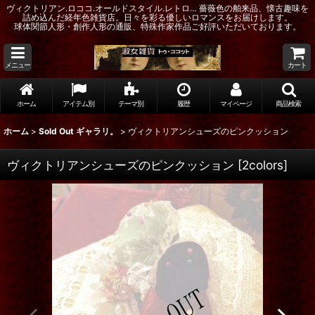
ヴィクトリアン.ロココ.オールドスタイル.レトロ… 薔薇色の舶来品、懐古趣味を
詰め込んだ経年色雑貨店。日々を彩る優しいロマンスをお届けします。
球体関節人形・創作人形の通販、特殊作家作品ご好評いただいております。
メニュー
カート
ホーム
アイテム別
テーマ別
履歴
マイページ
商品検索
ホーム
>
Sold Out ギャラリ。
>
ヴィクトリアンシューズのピンクッション
ヴィクトリアンシューズのピンクッション
[
2colors
]