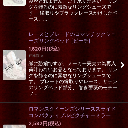
みがとれません。ご了承ください。 リン
グを飾るのに素敵なリングシューズで
す。 縁取りやブラックレースかけしたベ
ース、…
レースとブレードのロマンチックシュ
ーズリングベッド
[
ピーチ
]
1,620
円
(税込)
在庫数 ×
誠に恐縮ですが、メーカー完売の為再入
荷叶わないお品となっております。 リン
グを飾るのに素敵なリングシューズで
す。 ブレードの縁取りやレース、サテン
のリングベッド部分、 巻き薔薇のモチー
フ…
ロマンスクイーンズシリーズスライド
コンパクティブルピクチャーミラー
2,592
円
(税込)