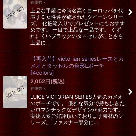
在庫数 ×
上品な手鏡に今尚名高くヨーロッパを代
表する女性達が施されたクイーンシリー
ズ。 化粧箱入りでプレゼントにもおすす
めです。 一目で上品な一品です。 くず
れにくいブラックのタッセルがことさら
上品に…
【再入荷】victorian seriesレースとカ
メオとタッセルの台形Lポーチ
[
4colors
]
2,052
円
(税込)
在庫数 ×
LUICE VICTORIAN SERIES人気のカメオ
のポーチです。 優雅な気分で持ち歩きた
いロマンチックなデザインが魅力です。
実物大変ご好評頂いております素材のシ
リーズ。 ファスナー部分に…