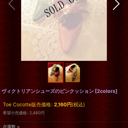
ヴィクトリアンシューズのピンクッション
[
2colors
]
Toe Cocotte販売価格
:
2,160
円
(税込)
希望小売価格
:
2,480
円
在庫数 ×