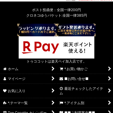
ポスト投函便：全国一律200円
クロネコゆうパケット:全国一律385円
トゥココットは楽天ペイ加入店です。
ホーム
*.お買い物かご
マイページ
■お問い合せ■
最近チェックしたアイテ
お気に入り
ム
*.テーマ一覧
*.アイテム別
Toe Cocotte カレンダー
■■ご利用案内■■