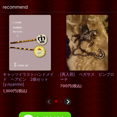
recommend
[再入荷]
[再入荷]
レクト アンティークテイス
クイーンブーツ リングホル
ト 金古美トレイ
ダー
[
ボルドーQTS
]
1,650
円
(税込)
2,420
円
(税込)