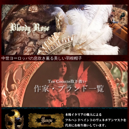
中世ヨーロッパの息吹き薫る美しい羽根帽子