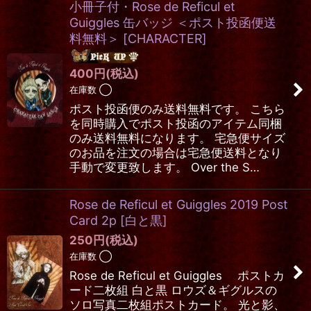
小冊子付・Rose de Reficul et
Guiggles 缶バッジ ＜ポスト投函便送
料無料＞
[
CHARACTER
]
400
円
(税込)
在庫数 ◯
ポスト投函便のみ送料無料です。 こちら
を同時購入でポスト投函のアイテム同梱
のみ送料無料になります。 宅急便サイズ
のお品を注文の場合は宅急便送料となり
手動で変更致します。 Over the S…
Rose de Reficul et Guiggles 2019 Post
Card 2p
[
白と黒
]
250
円
(税込)
在庫数 ◯
Rose de Reficul et Guiggles ポストカ
ード二枚組 白と黒 ロウズ＆ギグルスの
ソロ写真二枚組ポストカード。 光と影、