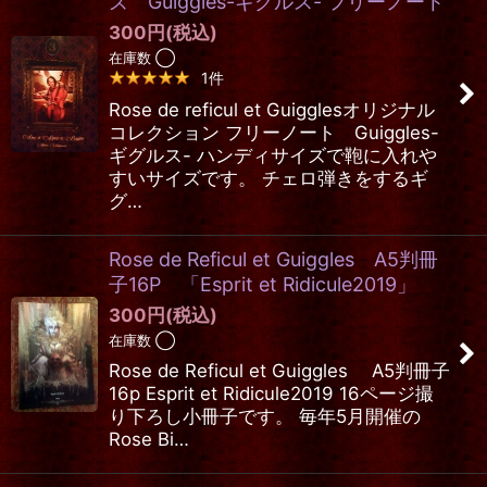
ズ Guiggles-ギグルス- フリーノート
300
円
(税込)
在庫数 ◯
1
件
Rose de reficul et Guigglesオリジナル
コレクション フリーノート Guiggles-
ギグルス- ハンディサイズで鞄に入れや
すいサイズです。 チェロ弾きをするギ
グ…
Rose de Reficul et Guiggles A5判冊
子16P 「Esprit et Ridicule2019」
300
円
(税込)
在庫数 ◯
Rose de Reficul et Guiggles A5判冊子
16p Esprit et Ridicule2019 16ページ撮
り下ろし小冊子です。 毎年5月開催の
Rose Bi…