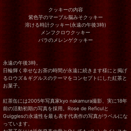
クッキーの内容
紫色芋のマーブル脳みそクッキー
溶ける時計クッキー(永遠の午後3時)
メンフクロウクッキー
バラのメレンゲクッキー
永遠の午後3時。
日輪輝く幸せなお茶の時間が永遠に続きます様にと掲げ
るロウズ＆ギグルスのテーマをコンセプトにした紅茶と
お菓子。
紅茶缶には2005年写真家kyo nakamura撮影、実に18年
前の活動初期の写真を採用。Rose de Reficulと
Guigglesの永遠性を最も表す代表作の写真がラベルにな
っています。