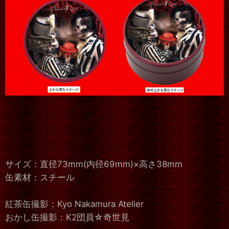
サイズ：直径73mm(内径69mm)×高さ38mm
缶素材：スチール
紅茶缶撮影：Kyo Nakamura Atelier
おかし缶撮影：K2団員☆奇世見