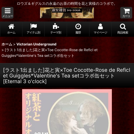
ロウズ＆ギグルスの永遠のお茶の時間を花と寅様のコラボで。
メニュー
カート
ホーム
アイテム別
テーマ別
履歴
マイページ
商品検索
ホーム
>
Victorian Underground
>
[ラスト1出ました]花と寅×Toe Cocotte-Rose de Reficl et
Guiggles*Valentine's Tea setコラボ缶セット
[ラスト1出ました]花と寅×Toe Cocotte-Rose de Reficl
et Guiggles*Valentine's Tea setコラボ缶セット
[
Eternal 3 o'clock
]