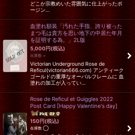
どこか宗教めいた雰囲気に仕上がったポ
ージン…
血塗れ額装「汚れた手指、誇り被った
まつ毛は貴方を思い地下の中居た年月
を証明する為。」2L版
5,000
円
(税込)
在庫数 ×
Victorian Underground Rose de
Reficul(victorian666.com) アンティーク
ゴールドの重厚なオーバルフレームに 血
塗れの加工が入ってい…
Rose de Reficul et Guiggles 2022
Post Card
[
Happy Valentine's day
]
150
円
(税込)
在庫数 ◯