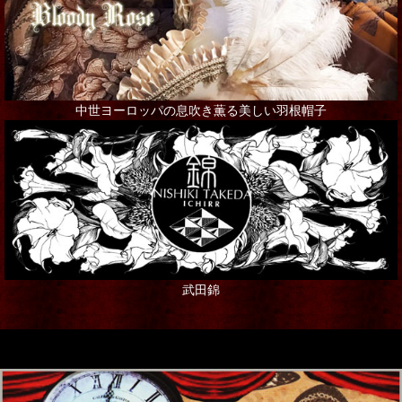
た ま
asking for the moon.
池田祐美
中世ヨーロッパの息吹き薫る美しい羽根帽子
近藤宗臣
Qaeda
ぴこうさ
グロツスマン里奈
武田錦
koti
榎本由美
KOMACHI2266531DarkLolita