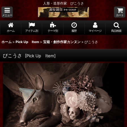
人形・造形作家 ぴこうさ
メニュー
カート
ホーム
アイテム別
テーマ別
履歴
マイページ
商品検索
ホーム
>
Pick Up Item
>
宝箱・創作作家カンヌン
>
ぴこうさ
ぴこうさ
[
Pick Up Item
]