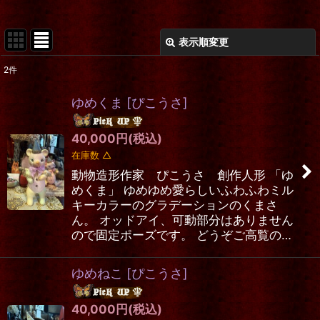
表示順変更
閉じる
2
件
表示数
:
ゆめくま
[
ぴこうさ
]
在庫あり
40,000
円
(税込)
並び順
:
在庫数 △
動物造形作家 ぴこうさ 創作人形 「ゆ
絞り込む
めくま」 ゆめゆめ愛らしいふわふわミル
キーカラーのグラデーションのくまさ
ん。 オッドアイ、可動部分はありません
ので固定ポーズです。 どうぞご高覧の…
ゆめねこ
[
ぴこうさ
]
40,000
円
(税込)