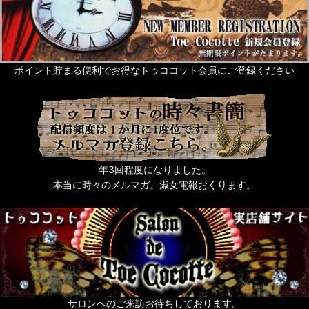
山際マリ MARI YAMAGIWA
Bloody Rose
櫻井紅子
ポイント貯まる便利でお得なトゥココット会員にご登録ください
NeQro-ネクロ-
相良つつじ
lustreetrange
年3回程度になりました。
beelzebub
本当に時々のメルマガ。淑女電報おくります。
Lapin-ラパン-
木村 龍
y.nyanmo
サロンへのご来訪お待ちしております。
武田錦