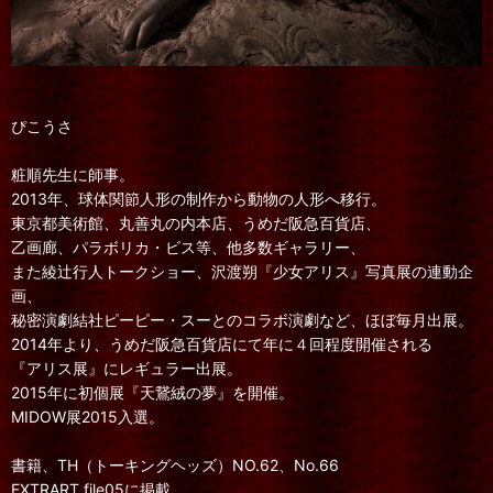
ぴこうさ
粧順先生に師事。
2013年、球体関節人形の制作から動物の人形へ移行。
東京都美術館、丸善丸の内本店、うめだ阪急百貨店、
乙画廊、パラボリカ・ビス等、他多数ギャラリー、
また綾辻行人トークショー、沢渡朔『少女アリス』写真展の連動企
画、
秘密演劇結社ピーピー・スーとのコラボ演劇など、ほぼ毎月出展。
2014年より、うめだ阪急百貨店にて年に４回程度開催される
『アリス展』にレギュラー出展。
2015年に初個展『天鵞絨の夢』を開催。
MIDOW展2015入選。
書籍、TH（トーキングヘッズ）NO.62、No.66
EXTRART file05に掲載。