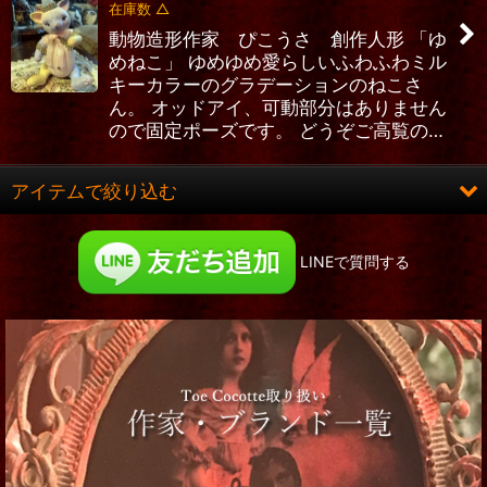
在庫数 △
動物造形作家 ぴこうさ 創作人形 「ゆ
めねこ」 ゆめゆめ愛らしいふわふわミル
キーカラーのグラデーションのねこさ
ん。 オッドアイ、可動部分はありません
ので固定ポーズです。 どうぞご高覧の…
アイテムで絞り込む
宝箱・創作作家カンヌン (全商品)
LINEで質問する
色々、時のものから。
UROKO-鱗-
カバネド-Arata Nakajima-
Tilly Bloom
Austria Cat Arts