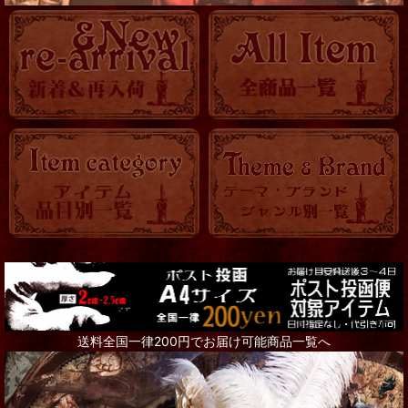
[PAPAYA!] Anahata Joy Katkin
ガラスの小鳥社
嘘月アヤマル
genome
烏有-UYU-
市原綾彦 Ichihara Ayahiko
清水真理-Mari Shimizu-
StrangeArtifact -Poorman's Gold Label-
送料全国一律200円でお届け可能商品一覧へ
瞳 硝子
Ｄｅａｔｈ’ｓ－ｈｅａｄ Ｈａｗｋｍｏｔｈ