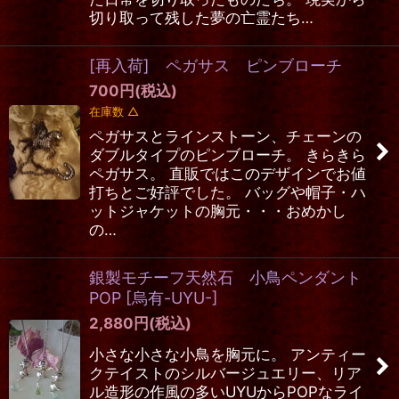
切り取って残した夢の亡霊たち…
[再入荷] ペガサス ピンブローチ
700
円
(税込)
在庫数 △
ペガサスとラインストーン、チェーンの
ダブルタイプのピンブローチ。 きらきら
ペガサス。 直販ではこのデザインでお値
打ちとご好評でした。 バッグや帽子・ハ
ットジャケットの胸元・・・おめかし
の…
銀製モチーフ天然石 小鳥ペンダント
POP
[
烏有-UYU-
]
2,880
円
(税込)
小さな小さな小鳥を胸元に。 アンティー
クテイストのシルバージュエリー、リア
ル造形の作風の多いUYUからPOPなライ