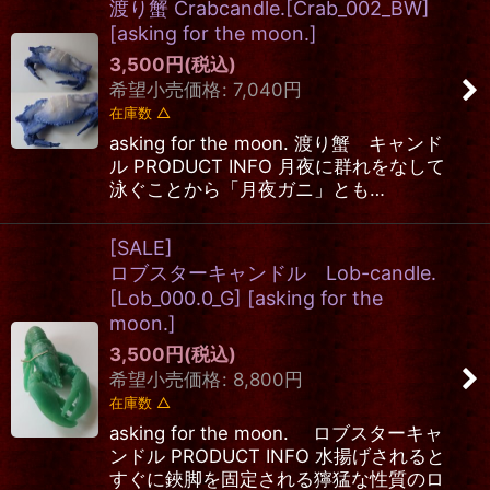
渡り蟹 Crabcandle.[Crab_002_BW]
[
asking for the moon.
]
3,500
円
(税込)
希望小売価格
:
7,040
円
在庫数 △
asking for the moon. 渡り蟹 キャンド
ル PRODUCT INFO 月夜に群れをなして
泳ぐことから「月夜ガニ」とも…
[SALE]
ロブスターキャンドル Lob-candle.
[Lob_000.0_G]
[
asking for the
moon.
]
3,500
円
(税込)
希望小売価格
:
8,800
円
在庫数 △
asking for the moon. ロブスターキャ
ンドル PRODUCT INFO 水揚げされると
すぐに鋏脚を固定される獰猛な性質のロ