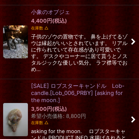
小象のオブジェ
4,400
円
(税込)
在庫数 △
子供のゾウの置物です。 鼻を上げてるゾ
ウは縁起がいいとされています。 リアル
に作られていて存在感があり可愛いで
す。 デスクやコーナーに居て貰うとノス
タルジックな優しい気分。 ラフ襟等でお
め…
[SALE] ロブスターキャンドル Lob-
candle.[Lob_006_PRBY]
[
asking for
the moon.
]
3,500
円
(税込)
希望小売価格
:
8,800
円
在庫数 △
asking for the moon. ロブスターキャ
ンドル PRODUCT INFO 水揚げされると