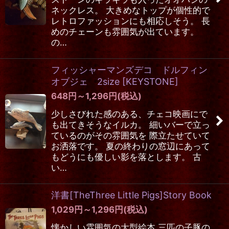
ネックレス。 大きめなトップが個性的で
レトロファッションにも相応しそう。 長
めのチェーンも雰囲気が出ています。
の…
フィッシャーマンズデコ ドルフィン
オブジェ 2size
[
KEYSTONE
]
648
円
～1,296
円
(税込)
少しさびれた感のある、チェコ映画にで
も出てきそうなイルカ。 細いバーで立っ
ているのがその雰囲気を 際立たせていて
お洒落です。 夏の終わりの窓辺にあって
もどうにも優しい影を落とします。 古
い…
洋書[TheThree Little Pigs]Story Book
1,029
円
～1,296
円
(税込)
懐かしい雰囲気の大型絵本 三匹の子豚の