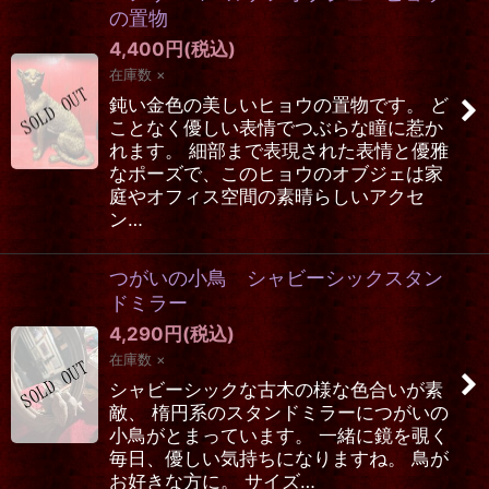
の置物
4,400
円
(税込)
在庫数 ×
鈍い金色の美しいヒョウの置物です。 ど
ことなく優しい表情でつぶらな瞳に惹か
れます。 細部まで表現された表情と優雅
なポーズで、このヒョウのオブジェは家
庭やオフィス空間の素晴らしいアクセ
ン…
つがいの小鳥 シャビーシックスタン
ドミラー
4,290
円
(税込)
在庫数 ×
シャビーシックな古木の様な色合いが素
敵、 楕円系のスタンドミラーにつがいの
小鳥がとまっています。 一緒に鏡を覗く
毎日、優しい気持ちになりますね。 鳥が
お好きな方に。 サイズ…