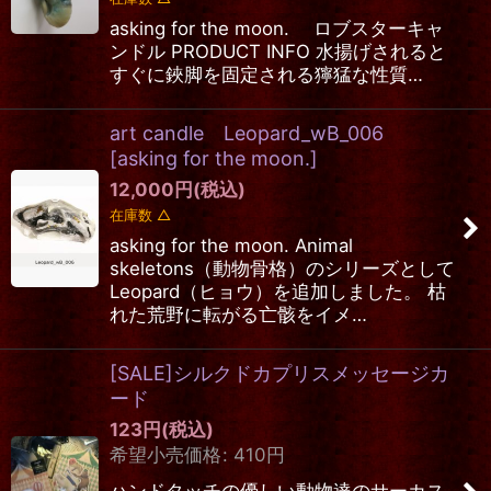
asking for the moon. ロブスターキャ
ンドル PRODUCT INFO 水揚げされると
すぐに鋏脚を固定される獰猛な性質…
art candle Leopard_wB_006
[
asking for the moon.
]
12,000
円
(税込)
在庫数 △
asking for the moon. Animal
skeletons（動物骨格）のシリーズとして
Leopard（ヒョウ）を追加しました。 枯
れた荒野に転がる亡骸をイメ…
[SALE]シルクドカプリスメッセージカ
ード
123
円
(税込)
希望小売価格
:
410
円
ハンドタッチの優しい動物達のサーカス