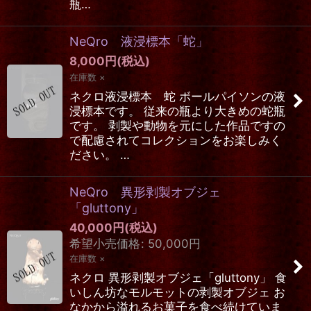
瓶…
NeQro 液浸標本「蛇」
8,000
円
(税込)
在庫数 ×
ネクロ液浸標本 蛇 ボールパイソンの液
浸標本です。 従来の瓶より大きめの蛇瓶
です。 剥製や動物を元にした作品ですの
で配慮されてコレクションをお楽しみく
ださい。 …
NeQro 異形剥製オブジェ
「gluttony」
40,000
円
(税込)
希望小売価格
:
50,000
円
在庫数 ×
ネクロ 異形剥製オブジェ「gluttony」 食
いしん坊なモルモットの剥製オブジェ お
なかから溢れるお菓子を食べ続けていま