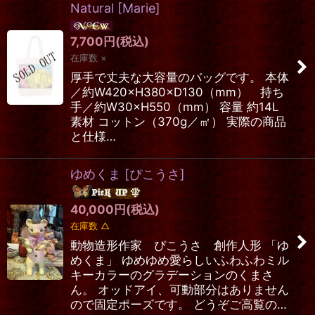
Natural
[
Marie
]
絞り込む
7,700
円
(税込)
在庫数 ×
厚手で丈夫な大容量のバッグです。 本体
／約W420×H380×D130（mm） 持ち
手／約W30×H550（mm） 容量 約14L
素材 コットン（370g／㎡） 実際の商品
と仕様…
ゆめくま
[
ぴこうさ
]
40,000
円
(税込)
在庫数 △
動物造形作家 ぴこうさ 創作人形 「ゆ
めくま」 ゆめゆめ愛らしいふわふわミル
キーカラーのグラデーションのくまさ
ん。 オッドアイ、可動部分はありません
ので固定ポーズです。 どうぞご高覧の…