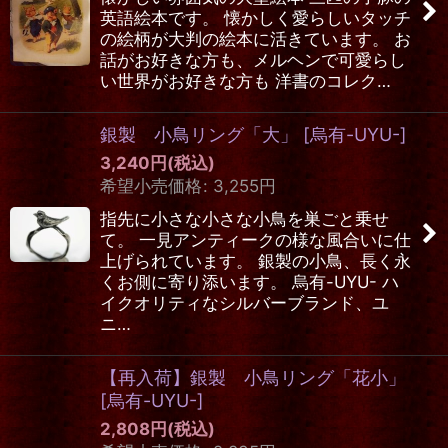
英語絵本です。 懐かしく愛らしいタッチ
の絵柄が大判の絵本に活きています。 お
話がお好きな方も、メルヘンで可愛らし
い世界がお好きな方も 洋書のコレク…
銀製 小鳥リング「大」
[
烏有-UYU-
]
3,240
円
(税込)
希望小売価格
:
3,255
円
指先に小さな小さな小鳥を巣ごと乗せ
て。 一見アンティークの様な風合いに仕
上げられています。 銀製の小鳥、長く永
くお側に寄り添います。 烏有-UYU- ハ
イクオリティなシルバーブランド、ユ
ニ…
【再入荷】銀製 小鳥リング「花小」
[
烏有-UYU-
]
2,808
円
(税込)