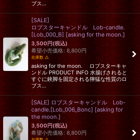
ブス…
[SALE]
ロブスターキャンドル Lob-candle.
[Lob_000_B]
[
asking for the moon.
]
3,500
円
(税込)
希望小売価格
:
8,800
円
在庫数 △
asking for the moon. ロブスターキャ
ンドル PRODUCT INFO 水揚げされると
すぐに鋏脚を固定される獰猛な性質のロ
ブス…
[SALE] ロブスターキャンドル Lob-
candle.[Lob_006_Bonc]
[
asking for
the moon.
]
3,500
円
(税込)
希望小売価格
:
8,800
円
在庫数 △