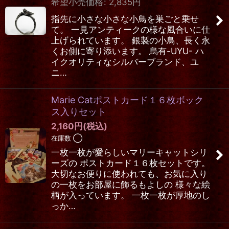
希望小売価格
:
2,835
円
指先に小さな小さな小鳥を巣ごと乗せ
て。 一見アンティークの様な風合いに仕
上げられています。 銀製の小鳥、長く永
くお側に寄り添います。 烏有-UYU- ハ
イクオリティなシルバーブランド、ユ
ニ…
Marie Catポストカード１６枚ボック
ス入りセット
2,160
円
(税込)
在庫数 ◯
一枚一枚が愛らしいマリーキャットシリ
ーズの ポストカード１６枚セットです。
大切なお便りに使われても、お気に入り
の一枚をお部屋に飾るもよしの 様々な絵
柄が入っています。 一枚一枚が厚地のし
っか…