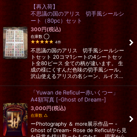
【再入荷】
不思議の国のアリス 切手風シールシ
ート（80pc）セット
300
円
(税込)
在庫数 ◯
4
件
不思議の国のアリス 切手風シールシー
トセット 20コマ1シートの4シートセッ
ト全80ピース 全ての柄が違います。 生
成の様にくすんだ色味の切手風シール。
沢山使えるアリスの名シーン、ルイス…
「Yuwan de Reficulー赤いくつー」
A4額写真
[
-Ghost of Dream-
]
3,000
円
(税込)
在庫数 △
ーPhotography ＆ more展示作品ー -
Ghost of Dream- Rose de Reficulから見
た日常を切り取ったものたち。 現実から