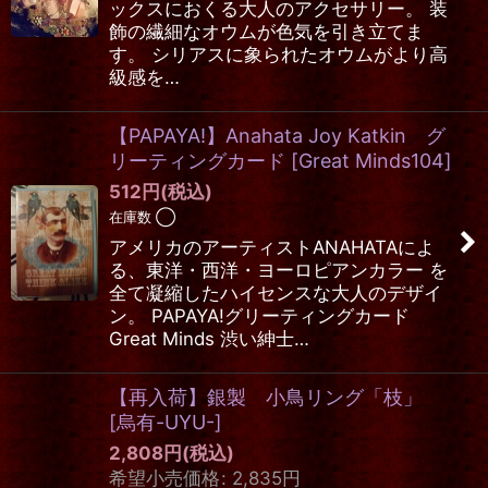
ックスにおくる大人のアクセサリー。 装
飾の繊細なオウムが色気を引き立てま
す。 シリアスに象られたオウムがより高
級感を…
【PAPAYA!】Anahata Joy Katkin グ
リーティングカード
[
Great Minds104
]
512
円
(税込)
在庫数 ◯
アメリカのアーティストANAHATAによ
る、東洋・西洋・ヨーロピアンカラー を
全て凝縮したハイセンスな大人のデザイ
ン。 PAPAYA!グリーティングカード
Great Minds 渋い紳士…
【再入荷】銀製 小鳥リング「枝」
[
烏有-UYU-
]
2,808
円
(税込)
希望小売価格
:
2,835
円