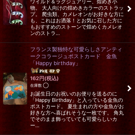
ワイルド＆ラグジュアリー、煌めき小
物。 大人向けの煌めきカラーのストラッ
プ。 爬虫類、カメレオンがお好きな方に
も、これはお洒落！とお気に召した方に
もおすすめのストーンで煌めくカメレオ
ンのストラ…
フランス製独特な可愛らしさアンティ
ークコラージュポストカード 金魚
「Happy birthday」
162
円
(税込)
在庫数 ◯
お誕生日のお祝いのお便りを送るのに
「Happy Birthday」と入っている金魚の
ポストカード。 夏生まれの方や金魚がお
好きな方へ喜ばれそうな一枚です。 角丸
でそのまま飾っていても可愛らしいカ
ー…