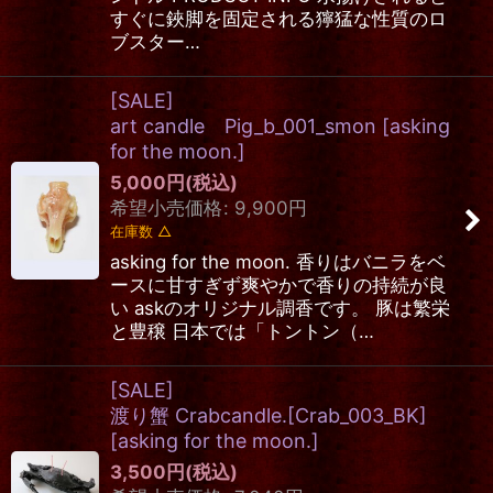
すぐに鋏脚を固定される獰猛な性質のロ
ブスター…
[SALE]
art candle Pig_b_001_smon
[
asking
for the moon.
]
5,000
円
(税込)
希望小売価格
:
9,900
円
在庫数 △
asking for the moon. 香りはバニラをベ
ースに甘すぎず爽やかで香りの持続が良
い askのオリジナル調香です。 豚は繁栄
と豊穣 日本では「トントン（…
[SALE]
渡り蟹 Crabcandle.[Crab_003_BK]
[
asking for the moon.
]
3,500
円
(税込)