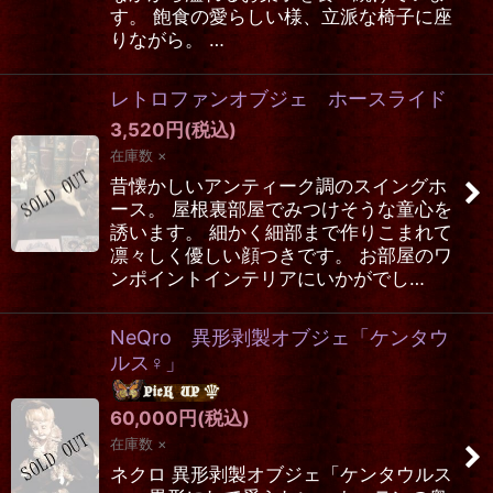
す。 飽食の愛らしい様、立派な椅子に座
りながら。 …
レトロファンオブジェ ホースライド
3,520
円
(税込)
在庫数 ×
昔懐かしいアンティーク調のスイングホ
ース。 屋根裏部屋でみつけそうな童心を
誘います。 細かく細部まで作りこまれて
凛々しく優しい顔つきです。 お部屋のワ
ンポイントインテリアにいかがでし…
NeQro 異形剥製オブジェ「ケンタウ
ルス♀」
60,000
円
(税込)
在庫数 ×
ネクロ 異形剥製オブジェ「ケンタウルス