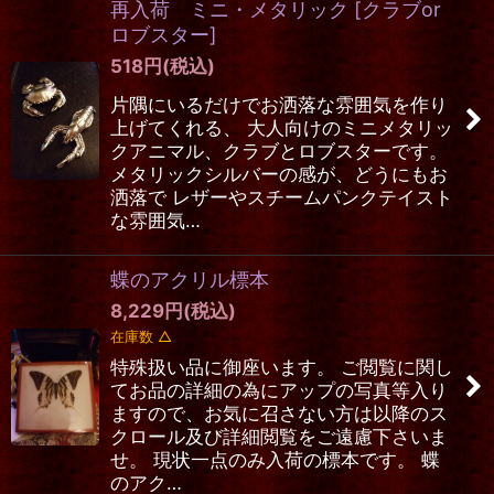
再入荷 ミニ・メタリック
[
クラブor
ロブスター
]
518
円
(税込)
片隅にいるだけでお洒落な雰囲気を作り
上げてくれる、 大人向けのミニメタリッ
クアニマル、クラブとロブスターです。
メタリックシルバーの感が、どうにもお
洒落で レザーやスチームパンクテイスト
な雰囲気…
蝶のアクリル標本
8,229
円
(税込)
在庫数 △
特殊扱い品に御座います。 ご閲覧に関し
てお品の詳細の為にアップの写真等入り
ますので、お気に召さない方は以降のス
クロール及び詳細閲覧をご遠慮下さいま
せ。 現状一点のみ入荷の標本です。 蝶
のアク…