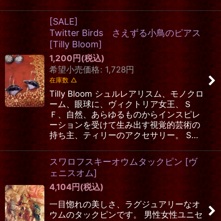
[SALE]
Twitter Birds さえずる小鳥のピアス
[
Tilly Bloom
]
1,200
円
(税込)
希望小売価格
:
1,728
円
在庫数 △
Tilly Bloom シュルレアリスム、モノクロ
ーム、眼球に、ヴィクトリア女王、Ｓ
Ｆ、自然、あらゆるものからインスピレ
ーションを受けて生み出す視覚的芸術の
持ち主、ティリーのアクセサリー。 S…
スワロフスキーオウムタックピン
[
ヴ
ェニスオム
]
4,104
円
(税込)
一目惚れの美しさ、ラグジュアリーなオ
ウムのタックピンです。 男性女性ユニセ