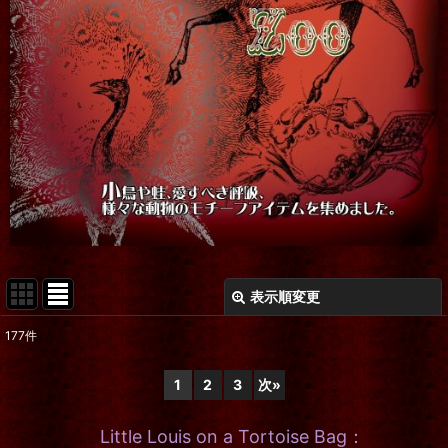
表示順変更
閉じる
177
件
表示数
:
1
2
3
次
»
在庫あり
Little Louis on a Tortoise Bag：
並び順
: