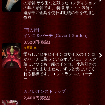
の頭骨 牙や歯など残ったコンディション
の狸の頭骨です。 特徴 革・・・装飾・
連結部に金具を使わず動物の骨を代用し
作成…
[再入荷]
インコ＆パーチ
[
Covent Garden
]
3,520
円
(税込)
在庫数 △
愛らしいセキセイインコサイズのインコ
がパーチに乗っているオブジェ。 デスク
脇にいつでも一緒のインコ。 小鳥好きの
方にはたまりません、ずっと傍にいてく
れる相棒です。 エントランスのコーナ
ー…
カメレオンストラップ
2,400
円
(税込)