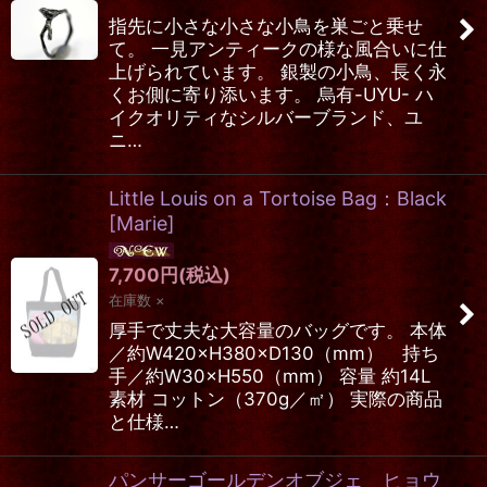
指先に小さな小さな小鳥を巣ごと乗せ
て。 一見アンティークの様な風合いに仕
上げられています。 銀製の小鳥、長く永
くお側に寄り添います。 烏有-UYU- ハ
イクオリティなシルバーブランド、ユ
ニ…
Little Louis on a Tortoise Bag：Black
[
Marie
]
7,700
円
(税込)
在庫数 ×
厚手で丈夫な大容量のバッグです。 本体
／約W420×H380×D130（mm） 持ち
手／約W30×H550（mm） 容量 約14L
素材 コットン（370g／㎡） 実際の商品
と仕様…
パンサーゴールデンオブジェ ヒョウ