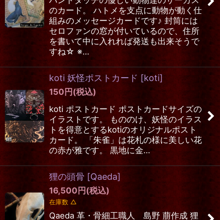
のカード。 ハトメを支点に動物が動く仕
組みのメッセージカードです♪ 封筒には
セロファンの窓が付いているので、住所
を書いて中に入れれば発送も出来そうで
すね☆ ※…
koti 妖怪ポストカード
[
koti
]
150
円
(税込)
koti ポストカード ポストカードサイズの
イラストです。 もののけ、妖怪のイラス
トを得意とするkotiのオリジナルポスト
カード。 「朱雀」は花札の様に美しい花
の赤が雅です。 黒地に金…
狸の頭骨
[
Qaeda
]
16,500
円
(税込)
在庫数 △
Qaeda 革・骨細工職人 島野 萠作成 狸