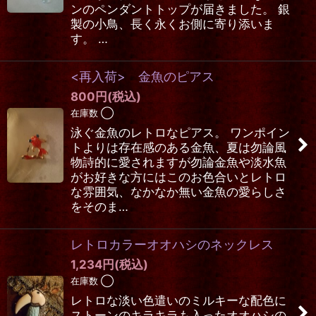
ンのペンダントトップが届きました。 銀
製の小鳥、長く永くお側に寄り添いま
す。 …
<再入荷> 金魚のピアス
800
円
(税込)
在庫数 ◯
泳ぐ金魚のレトロなピアス。 ワンポイン
トよりは存在感のある金魚、夏は勿論風
物詩的に愛されますが勿論金魚や淡水魚
がお好きな方にはこのお色合いとレトロ
な雰囲気、なかなか無い金魚の愛らしさ
をそのま…
レトロカラーオオハシのネックレス
1,234
円
(税込)
在庫数 ◯
レトロな淡い色遣いのミルキーな配色に
ストーンのキラキラも入ったオオハシの