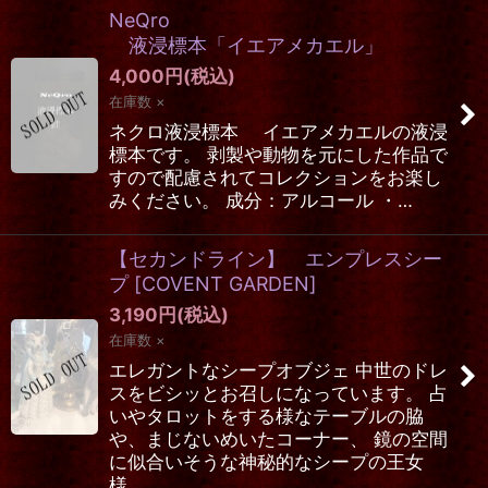
NeQro
液浸標本「イエアメカエル」
4,000
円
(税込)
在庫数 ×
ネクロ液浸標本 イエアメカエルの液浸
標本です。 剥製や動物を元にした作品で
すので配慮されてコレクションをお楽し
みください。 成分：アルコール ・…
【セカンドライン】 エンプレスシー
プ
[
COVENT GARDEN
]
3,190
円
(税込)
在庫数 ×
エレガントなシープオブジェ 中世のドレ
スをビシッとお召しになっています。 占
いやタロットをする様なテーブルの脇
や、まじないめいたコーナー、 鏡の空間
に似合いそうな神秘的なシープの王女
様。 …