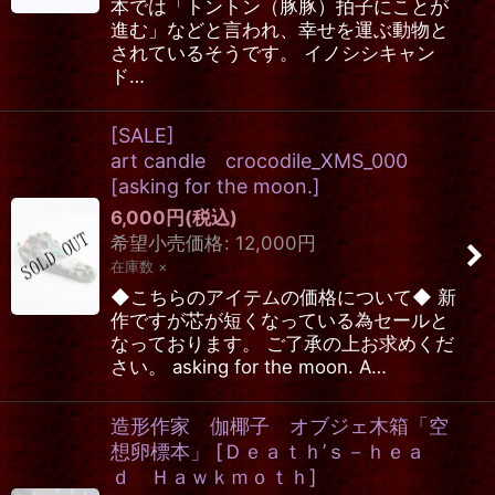
本では「トントン（豚豚）拍子にことが
進む」などと言われ、幸せを運ぶ動物と
されているそうです。 イノシシキャン
ド…
[SALE]
art candle crocodile_XMS_000
[
asking for the moon.
]
6,000
円
(税込)
希望小売価格
:
12,000
円
在庫数 ×
◆こちらのアイテムの価格について◆ 新
作ですが芯が短くなっている為セールと
なっております。 ご了承の上お求めくだ
さい。 asking for the moon. A…
造形作家 伽椰子 オブジェ木箱「空
想卵標本」
[
Ｄｅａｔｈ’ｓ－ｈｅａ
ｄ Ｈａｗｋｍｏｔｈ
]