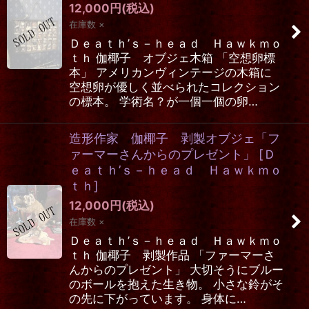
12,000
円
(税込)
在庫数 ×
Ｄｅａｔｈ’ｓ－ｈｅａｄ Ｈａｗｋｍｏ
ｔｈ 伽椰子 オブジェ木箱 「空想卵標
本」 アメリカンヴィンテージの木箱に
空想卵が優しく並べられたコレクション
の標本。 学術名？が一個一個の卵…
造形作家 伽椰子 剥製オブジェ「フ
ァーマーさんからのプレゼント」
[
Ｄ
ｅａｔｈ’ｓ－ｈｅａｄ Ｈａｗｋｍｏ
ｔｈ
]
12,000
円
(税込)
在庫数 ×
Ｄｅａｔｈ’ｓ－ｈｅａｄ Ｈａｗｋｍｏ
ｔｈ 伽椰子 剥製作品 「ファーマーさ
んからのプレゼント」 大切そうにブルー
のボールを抱えた生き物。 小さな鈴がそ
の先に下がっています。 身体に…