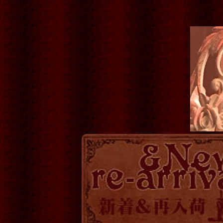
お洋服
コルセット
靴
服飾小物
帽子他
ロマ傘
OTHER
KITCHEN
時計
バッグ・ポーチ