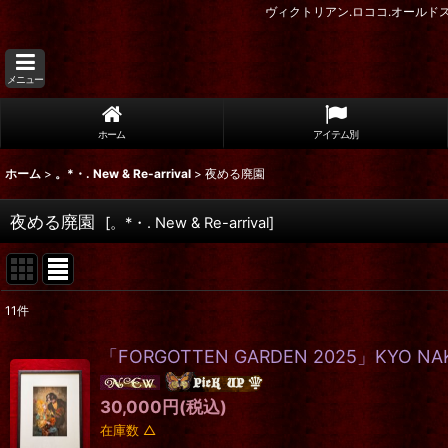
ヴィクトリアン.ロココ.オール
メニュー
ホーム
アイテム別
ホーム
>
。*・. New & Re-arrival
>
夜める廃園
夜める廃園
[
。*・. New & Re-arrival
]
11
件
表示数
:
「FORGOTTEN GARDEN 2025」KYO NAKAM
在庫あり
30,000
円
(税込)
並び順
:
在庫数 △