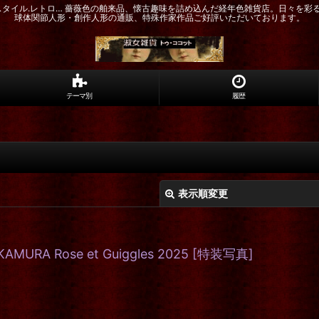
ドスタイル.レトロ… 薔薇色の舶来品、懐古趣味を詰め込んだ経年色雑貨店。日々を彩
球体関節人形・創作人形の通販、特殊作家作品ご好評いただいております。
テーマ別
履歴
表示順変更
URA Rose et Guiggles 2025
[
特装写真
]