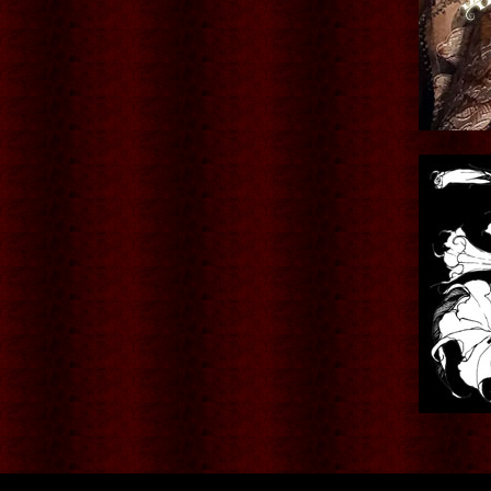
本・書籍
ポストカード
ステーショナリー
ギフト
グリーティングカード
Rose de Reficul et Guiggles
サシェ・芳香剤・入浴剤他
ネイルアート
タッセル
猫なもの