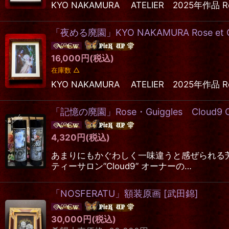
KYO NAKAMURA ATELIER 2025年作
「夜める廃園」KYO NAKAMURA Rose et Gu
16,000
円
(税込)
在庫数 △
KYO NAKAMURA ATELIER 2025年作
「記憶の廃園」Rose・Guiggles Cloud9 Orig
4,320
円
(税込)
あまりにもかぐわしく一味違うと感ぜられる芳
ティーサロン”Cloud9” オーナーの…
「NOSFERATU」額装原画
[
武田錦
]
30,000
円
(税込)