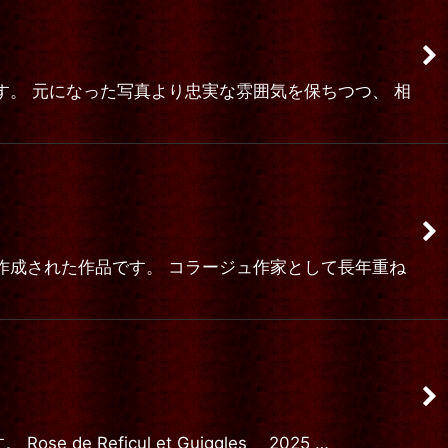
品です。 元になった写真より忠実な雰囲気を保ちつつ、 相
べく 作成された作品です。 コラージュ作家として長年重ね
Reficul et Guiggles 2025 …