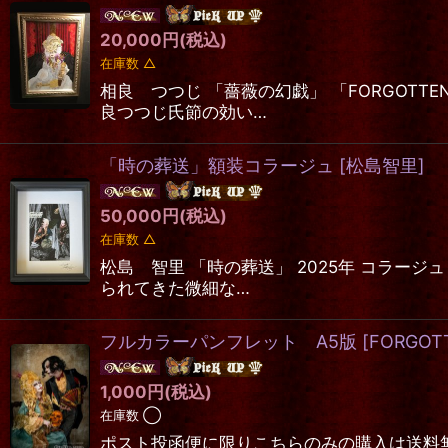
20,000
円
(税込)
在庫数 △
相良 つつじ 「薔薇の幻戯」 「FORGOTT
良つつじ氏節の効い…
「時の葬送」額装コラージュ
[
松島智里
]
50,000
円
(税込)
在庫数 △
松島 智里 「時の葬送」 2025年 コラージ
られてきた微細な…
フルカラーパンフレット A5版
[
FORGOT
1,000
円
(税込)
在庫数 ◯
ポスト投函便に限りこちらのみの購入は送料無料 ※発送