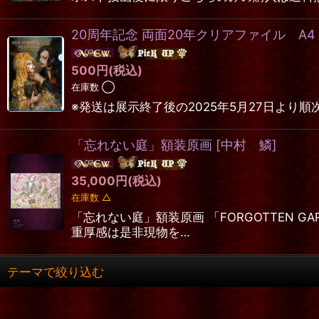
20周年記念 両面20年クリアファイル A4
500
円
(税込)
在庫数 ◯
※発送は展示終了後の2025年5月27日より順次行います。
「忘れない庭」額装原画
[
中村 鱗
]
35,000
円
(税込)
在庫数 △
「忘れない庭」額装原画 「FORGOTTEN
重厚感は是非現物を…
テーマで絞り込む
ロング&ヒット