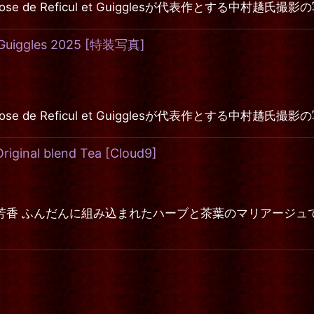
品 Rose de Reficul et Guigglesが代表作とする
絞り込む
iggles 2025
[
特装写真
]
品 Rose de Reficul et Guigglesが代表作とする
inal blend Tea
[
Cloud9
]
香 ふんだんに組み込まれたハーブと茶葉のマリアージュで