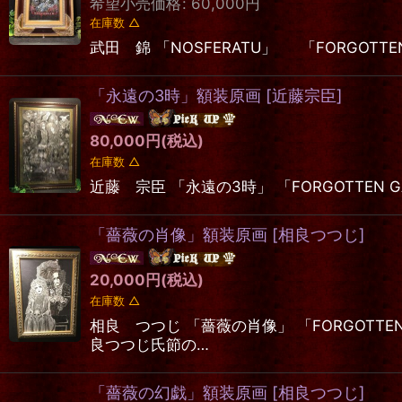
希望小売価格
:
60,000
円
在庫数 △
武田 錦 「NOSFERATU」 「FORGOTTE
「永遠の3時」額装原画
[
近藤宗臣
]
80,000
円
(税込)
在庫数 △
近藤 宗臣 「永遠の3時」 「FORGOTTEN GA
「薔薇の肖像」額装原画
[
相良つつじ
]
20,000
円
(税込)
在庫数 △
相良 つつじ 「薔薇の肖像」 「FORGOTT
良つつじ氏節の…
「薔薇の幻戯」額装原画
[
相良つつじ
]