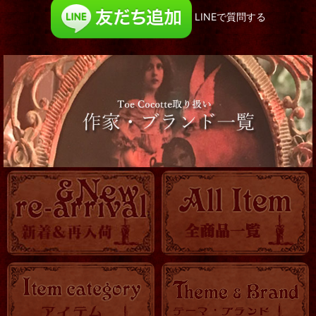
ロング&ヒット
LINEで質問する
絞り込む
お洋服
コルセット
靴
服飾小物
帽子他
ロマ傘
OTHER
KITCHEN
時計
バッグ・ポーチ