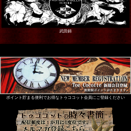
写真・アート・ポスター
本・書籍
武田錦
ポストカード
ステーショナリー
ギフト
グリーティングカード
Rose de Reficul et Guiggles
サシェ・芳香剤・入浴剤他
ポイント貯まる便利でお得なトゥココット会員にご登録ください
ネイルアート
タッセル