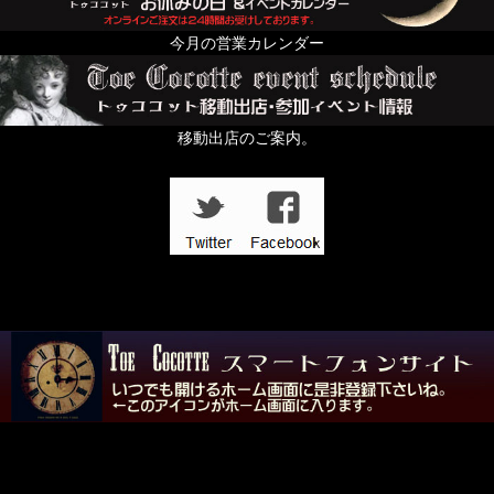
From Europe
今月の営業カレンダー
ちょっと配るのにおすすめプチギフト特集
すずらんの日
移動出店のご案内。
In the Dark
壱点物特集
「記憶の小部屋」展
夜める廃園