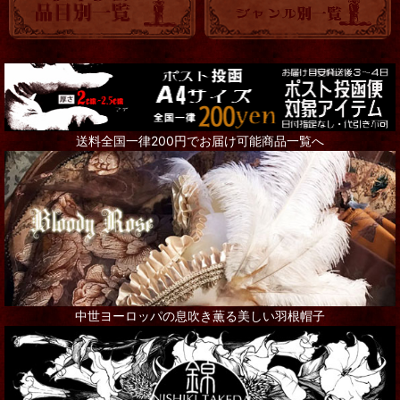
トランク・BOX
アクセサリー全て
Steampunk Goggles
送料全国一律200円でお届け可能商品一覧へ
リング
ネックレス
ピアス
ブローチ
その他アクセサリー
中世ヨーロッパの息吹き薫る美しい羽根帽子
インテリア
シャンデリア・ランプ