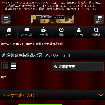
ヴィクトリアン.ロココ.オールドスタイル.レトロ… 薔薇色の舶来品、懐古趣味を
詰め込んだ経年色雑貨店。日々を彩る優しいロマンスをお届けします。
球体関節人形・創作人形の通販、特殊作家作品ご好評いただいております。
メニュー
カート
ホーム
アイテム別
テーマ別
履歴
マイページ
商品検索
ホーム
>
Pick Up Item
>
絢爛黄金色装飾品の頁
絢爛黄金色装飾品の頁
[
Pick Up Item
]
表示順変更
閉じる
0
件
表示数
:
在庫あり
テーマで絞り込む
並び順
: