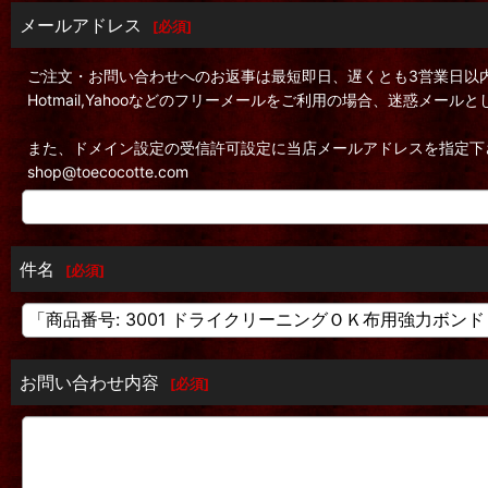
メールアドレス
[
必須
]
ご注文・お問い合わせへのお返事は最短即日、遅くとも3営業日以
Hotmail,Yahooなどのフリーメールをご利用の場合、迷惑メ
また、ドメイン設定の受信許可設定に当店メールアドレスを指定下
shop@toecocotte.com
件名
[
必須
]
お問い合わせ内容
[
必須
]